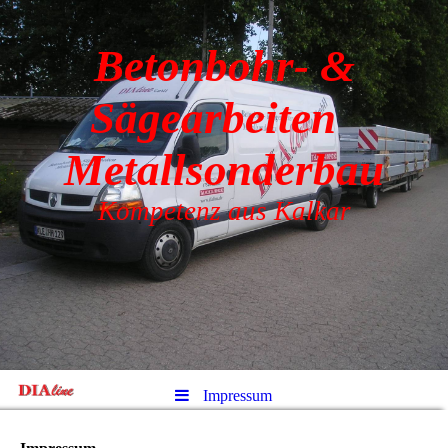
Betonbohr- &
Sägearbeiten
Metallsonderbau
Kompetenz aus Kalkar
Impressum