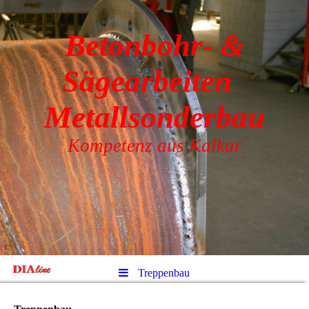
Betonbohr- &
Sägearbeiten
Metallsonderbau
Kompetenz aus Kalkar
Treppenbau