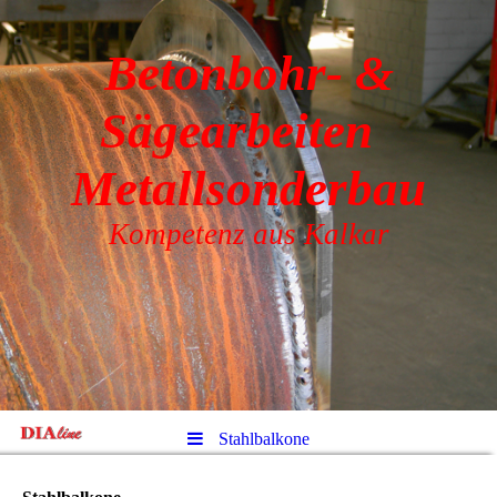
Betonbohr- &
Sägearbeiten
Metallsonderbau
Kompetenz aus Kalkar
Stahlbalkone